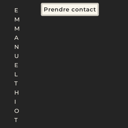
Prendre contact
E
M
M
A
N
U
E
L
T
H
I
O
T