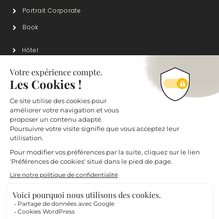
Portrait Corporate
Book
Hôtel
Restaurant
Lieux de vie & strustures de soins
Evènement
Produit & Packshot
Contact et mentions
Contact@emmanuel-Thiot-Photo.com
06 82 13 34 12
Lyon - France
Mentions Légales
Politique De Confidentialité