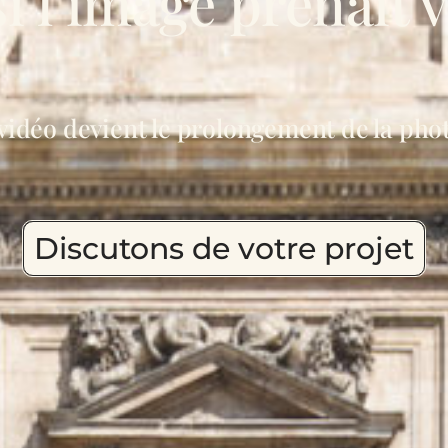
si l’image prenait v
vidéo devient le prolongement de la pho
Discutons de votre projet