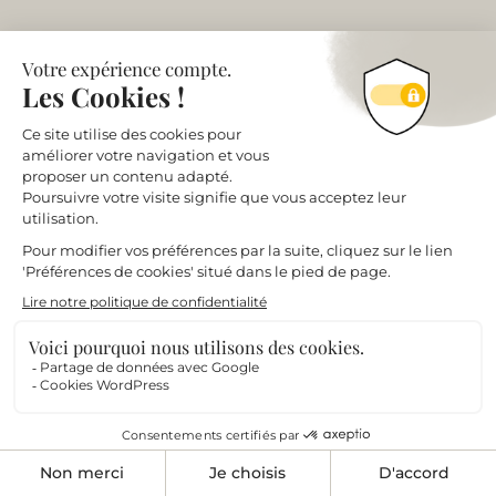
Emmanuel Thiot
Photographe professionnel
à Lyon
Copyright emmanuel-thiot-photo.com
SIRET 893 767 921 00016​
Domaines
Architecture
Immobilier